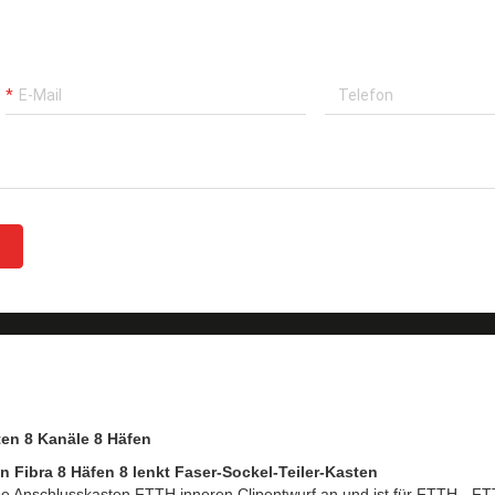
ten 8 Kanäle 8 Häfen
 Fibra 8 Häfen 8 lenkt Faser-Sockel-Teiler-Kasten
e Anschlusskasten FTTH inneren Clipentwurf an und ist für FTTH-, F