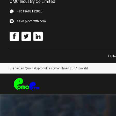
OMC Industry Co.Limited
+8618682182825
sales@omcftth.com
CHINA
Die besten Qualitätsprodukte stehen Ihnen zur Auswahl