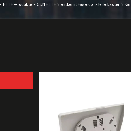
/
FTTH-Produkte
/
ODN FTTH 8 entkernt Faseroptikteilerkasten 8 Kan
ODN FTTH 8 entkernt Fase