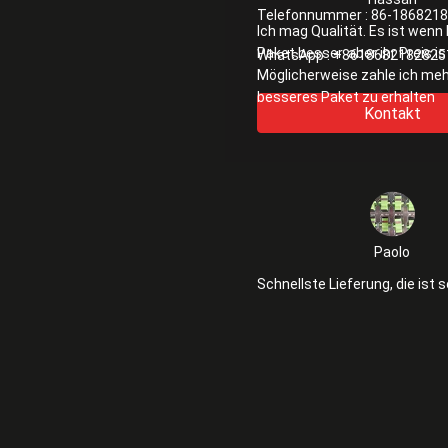
Telefonnummer :
86-186821
Ich mag Qualität. Es ist wenn
Paket besser. aber ihr Preis is
WhatsApp :
+8618682182825
Möglicherweise zahle ich meh
besseres Paket zu erhalten
Kontakt
Paolo
Schnellste Lieferung, die ist s