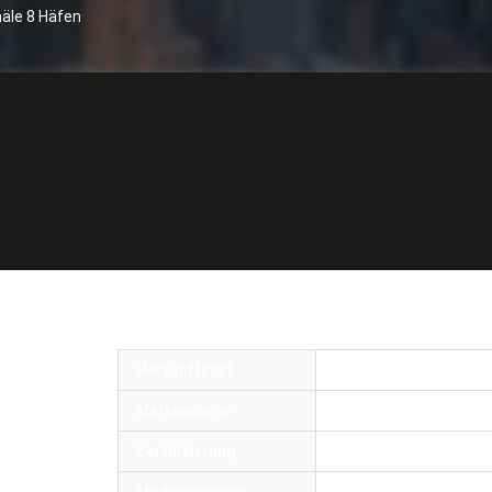
äle 8 Häfen
roptikteilerkasten 8 Kanäle 8 Häfen
Herkunftsort
China
Markenname
OEM or OMC
Zertifizierung
RoHS,SGS,ISO