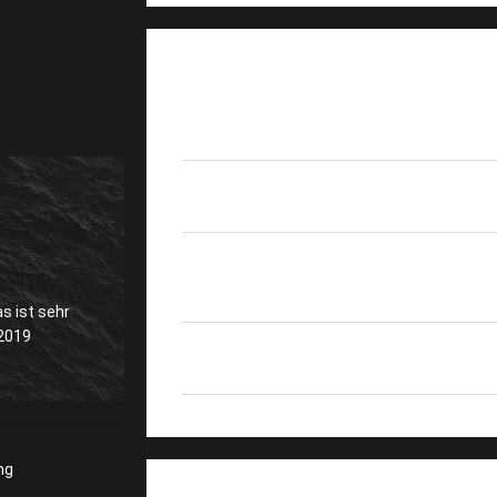
PRODUKTDETAILS
Produktname
Sockel der Faser-8F
Anwendung
Netz FTTH FTTB FTTX
Produktgröße
207*115*28mm
s ist sehr
 2019
Markieren
Faseroptikteilerkasten
ng