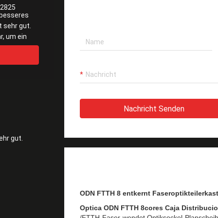
82825
HINTERLASS EINE NACHRICHT
 besseres
t sehr gut.
r, um ein
Nachricht Senden
ehr gut.
PRODUKT-BESCHREIBUNG
ODN FTTH 8 entkernt Faseroptikteilerkas
Optica ODN FTTH 8cores Caja Distribucion
/FTTH-Faser-wendet Optiksockel-Planscheib