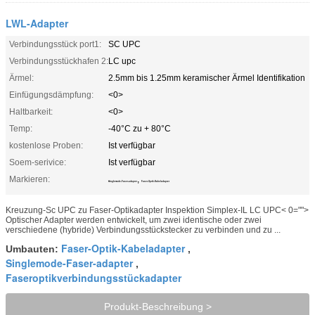
LWL-Adapter
Verbindungsstück port1:
SC UPC
Verbindungsstückhafen 2:
LC upc
Ärmel:
2.5mm bis 1.25mm keramischer Ärmel Identifikation
Einfügungsdämpfung:
<0>
Haltbarkeit:
<0>
Temp:
-40°C zu + 80°C
kostenlose Proben:
Ist verfügbar
Soem-serivice:
Ist verfügbar
Markieren:
,
Singlemode-Faser-adapter
Faser-Optik-Kabeladapter
Kreuzung-Sc UPC zu Faser-Optikadapter Inspektion Simplex-IL LC UPC< 0="">
Optischer Adapter werden entwickelt, um zwei identische oder zwei
verschiedene (hybride) Verbindungsstückstecker zu verbinden und zu ...
Faser-Optik-Kabeladapter
Umbauten:
,
Singlemode-Faser-adapter
,
Faseroptikverbindungsstückadapter
Produkt-Beschreibung >