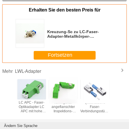
Erhalten Sie den besten Preis für
Kreuzung-Sc zu LC-Faser-
Adapter-Metallkörper-
keramischer Ärmel-
Angebotflexibilität
Fortsetzen
LWL-Adapter
Mehr
er-
LC APC - Faser-
Verringerter
Quadratische
MTP-/MPO
dapter-
Optikadapter LC
angeflanschter
Faser-
Optikada
-Art LC-
APC mit hohe
Inspektions-
Verbindungsstück-
Simplexb
on bloße
Präzisions-
Faser-optischer
Adapter-
mit vo
Ausrichtungs-
Adapter
Simplexkoppler-
Flans
Ärmeln
Singlemode
Monomode- der
entgegeng
Ändern Sie Sprache
Simplex-Sc-
Runden-FTTH
Schlüsse