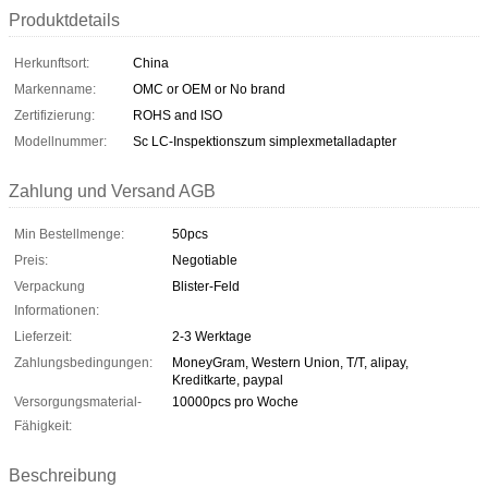
Produktdetails
Herkunftsort:
China
Markenname:
OMC or OEM or No brand
Zertifizierung:
ROHS and ISO
Modellnummer:
Sc LC-Inspektionszum simplexmetalladapter
Zahlung und Versand AGB
Min Bestellmenge:
50pcs
Preis:
Negotiable
Verpackung
Blister-Feld
Informationen:
Lieferzeit:
2-3 Werktage
Zahlungsbedingungen:
MoneyGram, Western Union, T/T, alipay,
Kreditkarte, paypal
Versorgungsmaterial-
10000pcs pro Woche
Fähigkeit:
Beschreibung