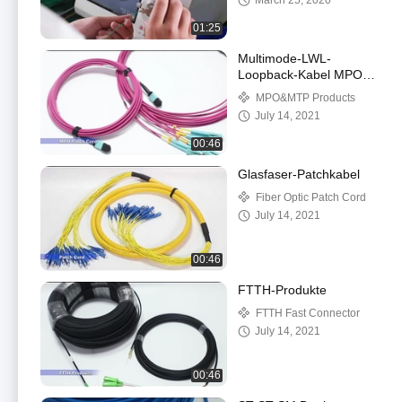
March 25, 2020
01:25
Multimode-LWL-
Loopback-Kabel MPO-
Patchkabel vom Typ
MPO&MTP Products
OM4, weiblich
July 14, 2021
00:46
Glasfaser-Patchkabel
Fiber Optic Patch Cord
July 14, 2021
00:46
FTTH-Produkte
FTTH Fast Connector
July 14, 2021
00:46