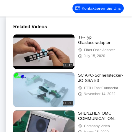
Kontaktieren Sie Uns
Related Videos
TF-Typ
Glasfaseradapter
Fiber Optic Adapter
July 15, 2020
00:15
SC APC-Schnellstecker-
JO-SSA-53
FTTH Fast Connector
November 14, 2022
00:30
SHENZHEN OMC
COMMUNICATION
CO.LIMITED
Company Video